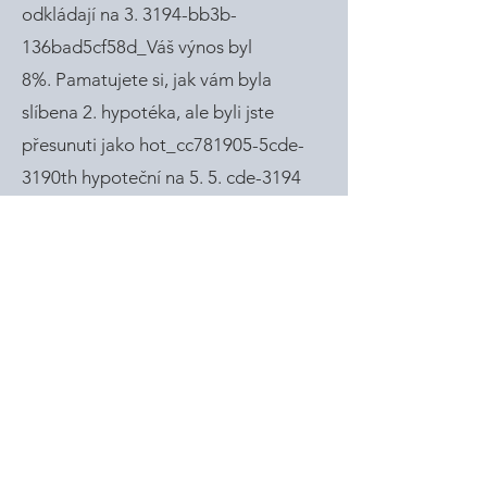
odkládají na 3. 3194-bb3b-
136bad5cf58d_Váš výnos byl
8%. Pamatujete si, jak vám byla
slíbena 2. hypotéka, ale byli jste
přesunuti jako hot_cc781905-5cde-
3190th hypoteční na 5. 5. cde-3194
Private lender by takovou smlouvu
nikdy nepodepsal. Důvod, proč si
poskytovatelé půjček účtují
tyto_cc781905-58d vězte, že mohou
přijít o peníze, pokud pozemek
nebude přezonován, a i kdyby ano, že
developer nezíská potřebné
předprodeje, že přijdou o peníze.