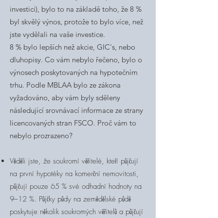
investici), bylo to na základě toho, že 8 %
byl skvělý výnos, protože to bylo více, než
jste vydělali na vaše investice.
8 % bylo lepších než akcie, GIC's, nebo
dluhopisy. Co vám nebylo řečeno, bylo o
výnosech poskytovaných na hypotečním
trhu. Podle MBLAA bylo ze zákona
vyžadováno, aby vám byly sděleny
následující srovnávací informace ze strany
licencovaných stran FSCO. Proč vám to
nebylo prozrazeno?
Věděli jste, že soukromí věřitelé, kteří půjčují
na první hypotéky na komerční nemovitosti,
půjčují pouze 65 % své odhadní hodnoty na
9–12 %. Půjčky půdy na zemědělské půdě
poskytuje několik soukromých věřitelů a půjčují