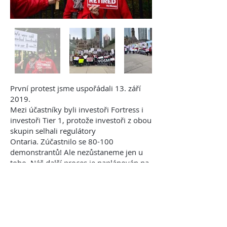
První protest jsme uspořádali 13. září
2019.
Mezi účastníky byli investoři Fortress i
investoři Tier 1, protože investoři z obou
skupin selhali regulátory
Ontaria.
Zúčastnilo se 80-100
demonstrantů! Ale nezůstaneme jen u
toho. Náš další proces je naplánován na
4. října 2019 v Queen's Park.
Přečtěte si článek Nicka Boisverta na
CBC zde
.