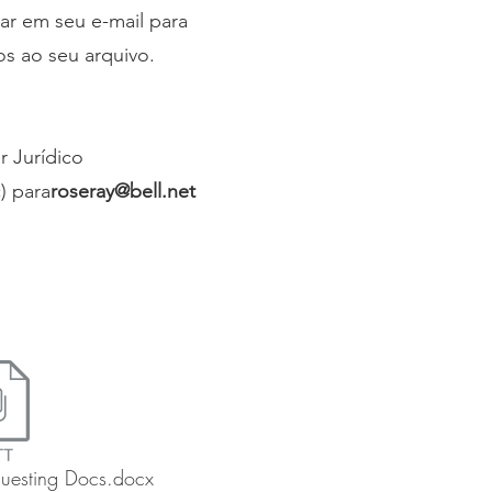
ar em seu e-mail para
s ao seu arquivo.
 Jurídico
) para
roseray@bell.net
questing Docs.docx