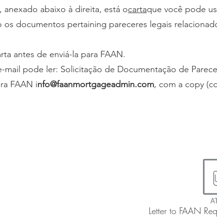
anexado abaixo à direita, está o
carta
que você pode us
 os documentos pertaining pareceres legais relacionado
arta antes de enviá-la para FAAN.
e-mail pode ler:
Solicitação de Documentação de Parecer
ra FAAN i
nfo@faanmortgageadmin.com
, com a copy (cc
Letter to FAAN Re