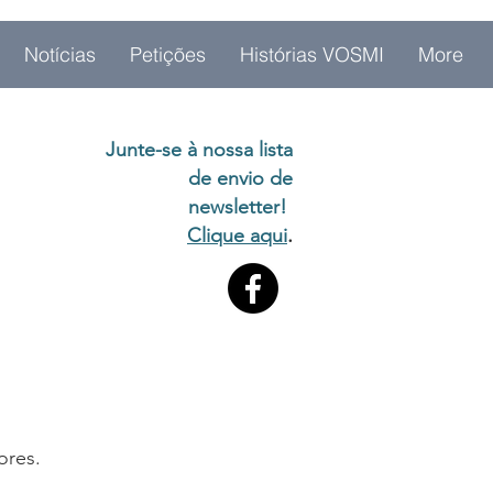
Notícias
Petições
Histórias VOSMI
More
Junte-se à nossa lista
de envio de
newsletter!
.
Clique aqui
ores.