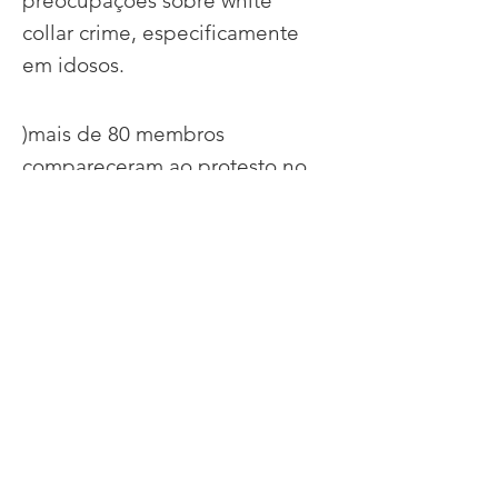
preocupações sobre white
collar crime, especificamente
em idosos.
)mais de 80 membros
compareceram ao protesto no
Queen's Park! Como Andrew
Scheer estava nas proximidades,
marchamos até o ônibus dele,
hopping para expressar nossas
preocupações. We
wait over 2
horas para encontrá-lo - no
entanto, ele escapou pela porta
dos fundos.